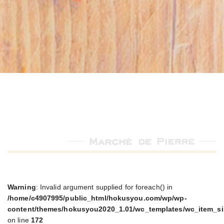
Warning
: Invalid argument supplied for foreach() in
/home/c4907995/public_html/hokusyou.com/wp/wp-
content/themes/hokusyou2020_1.01/wc_templates/wc_item_si
on line
172