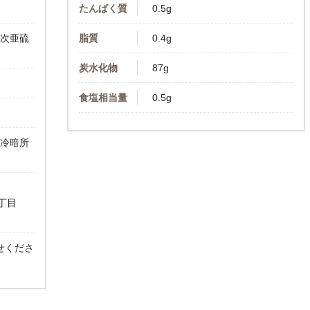
たんぱく質
0.5g
（次亜硫
脂質
0.4g
炭水化物
87g
食塩相当量
0.5g
け冷暗所
丁目
せくださ