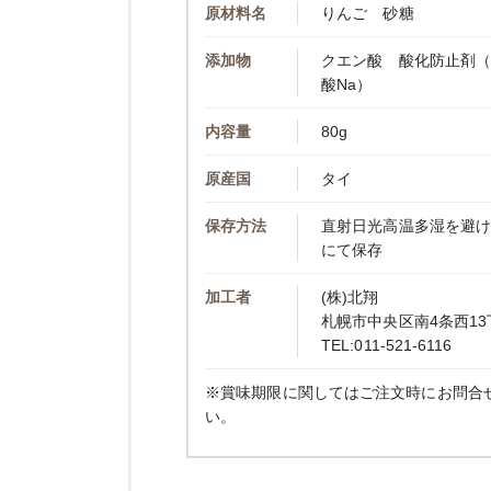
原材料名
りんご 砂糖
添加物
クエン酸 酸化防止剤
酸Na）
内容量
80g
原産国
タイ
保存方法
直射日光高温多湿を避
にて保存
加工者
(株)北翔
札幌市中央区南4条西13
TEL:011-521-6116
※賞味期限に関してはご注文時にお問合
い。