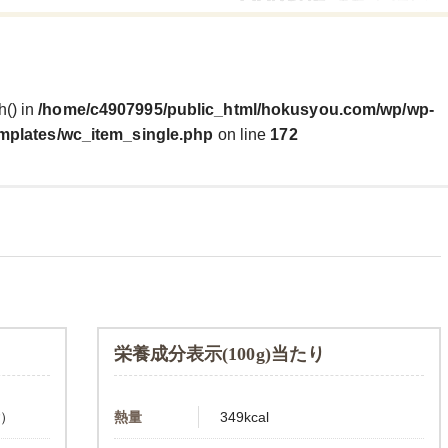
h() in
/home/c4907995/public_html/hokusyou.com/wp/wp-
mplates/wc_item_single.php
on line
172
栄養成分表示(100g)当たり
ご）
熱量
349kcal